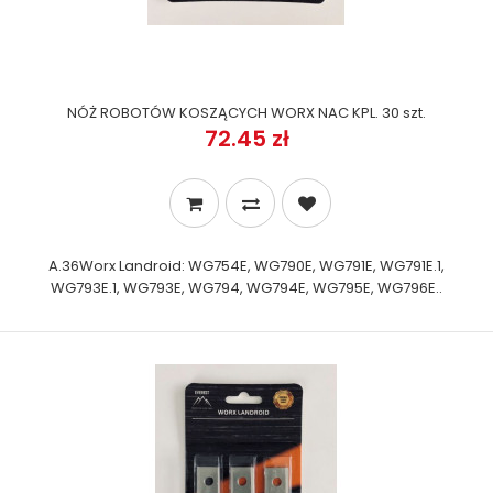
NÓŻ ROBOTÓW KOSZĄCYCH WORX NAC KPL. 30 szt.
72.45 zł
A.36Worx Landroid: WG754E, WG790E, WG791E, WG791E.1,
WG793E.1, WG793E, WG794, WG794E, WG795E, WG796E..