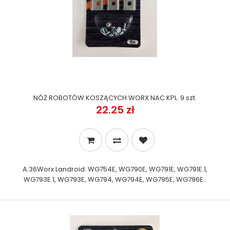
NÓŻ ROBOTÓW KOSZĄCYCH WORX NAC KPL. 9 szt.
22.25 zł
A.36Worx Landroid: WG754E, WG790E, WG791E, WG791E.1,
WG793E.1, WG793E, WG794, WG794E, WG795E, WG796E..