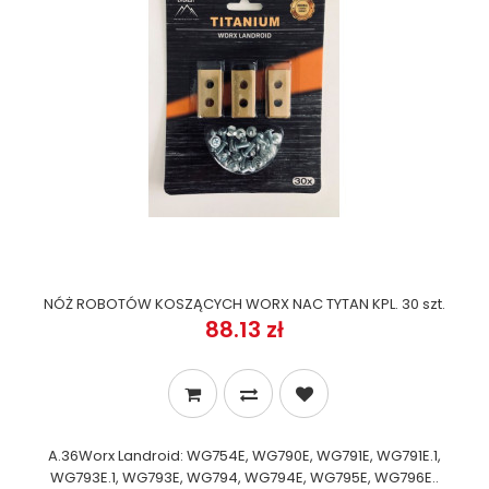
NÓŻ ROBOTÓW KOSZĄCYCH WORX NAC TYTAN KPL. 30 szt.
88.13 zł
A.36Worx Landroid: WG754E, WG790E, WG791E, WG791E.1,
WG793E.1, WG793E, WG794, WG794E, WG795E, WG796E..