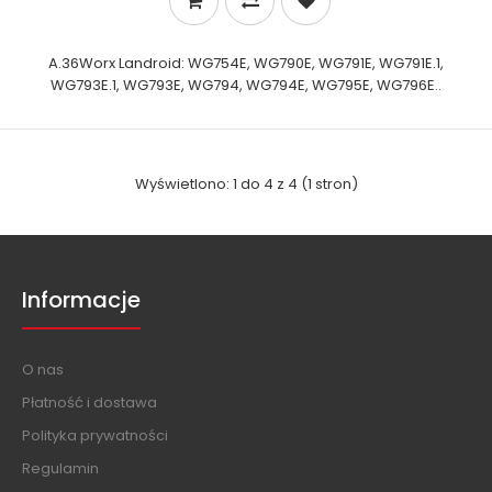
A.36Worx Landroid: WG754E, WG790E, WG791E, WG791E.1,
WG793E.1, WG793E, WG794, WG794E, WG795E, WG796E..
Wyświetlono: 1 do 4 z 4 (1 stron)
Informacje
O nas
Płatność i dostawa
Polityka prywatności
Regulamin