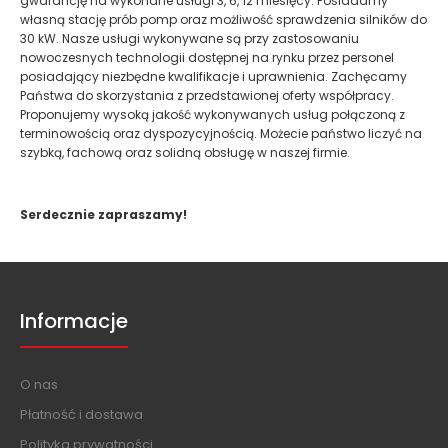
gwarancję na wykonane usługi 3, 6, 12 miesięcy. Posiadamy
własną stację prób pomp oraz możliwość sprawdzenia silników do
30 kW. Nasze usługi wykonywane są przy zastosowaniu
nowoczesnych technologii dostępnej na rynku przez personel
posiadający niezbędne kwalifikacje i uprawnienia. Zachęcamy
Państwa do skorzystania z przedstawionej oferty współpracy.
Proponujemy wysoką jakość wykonywanych usług połączoną z
terminowością oraz dyspozycyjnością. Możecie państwo liczyć na
szybką, fachową oraz solidną obsługę w naszej firmie.
Serdecznie zapraszamy!
Informacje
O nas
Płatność i dostawa
Polityka prywatności