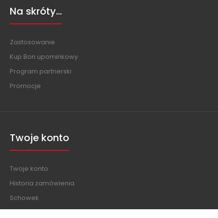
Na skróty...
Zastosowanie
Kup Bon upominkowy
Program partnerski
Promocje
Twoje konto
Twoje konto
Historia zamówienia
Schowek
Biuletyn