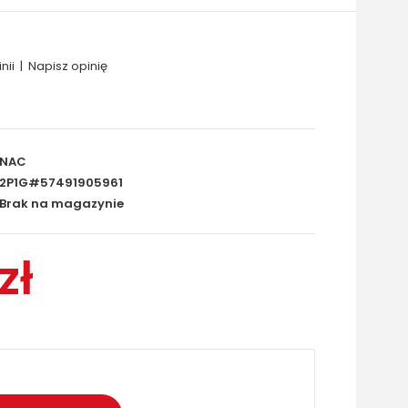
nii
|
Napisz opinię
NAC
2P1G#57491905961
Brak na magazynie
zł