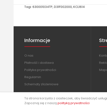
Tagi:
630001034TP
,
D31F002000
,
KCL1614
Informacje
Str
O nas
Kont
Płatność i dostawa
Rekl
Polityka prywatności
Mapa
Regulamin
Schematy złożeniowe
Ta strona korzysta z ciasteczek, aby świadczyć usług
Zapoznaj się z naszą
polityką prywatności