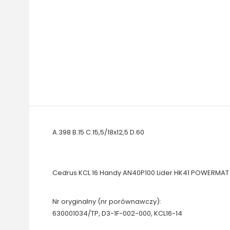
A.398 B.15 C.15,5/18x12,5 D.60
Cedrus KCL 16 Handy AN40P100 Lider HK41 POWERMA
Nr oryginalny (nr porównawczy):
630001034/TP, D3-1F-002-000, KCL16-14