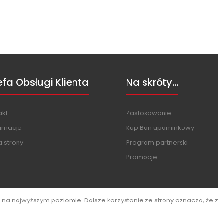
efa Obsługi Klienta
Na skróty...
akt
Zastosowanie
amacje
Kup Bon upominkowy
 strony
Program partnerski
Promocje
i na najwyższym poziomie. Dalsze korzystanie ze strony oznacza, że z
AJM Serwis © 2026