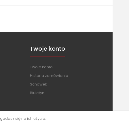
Twoje konto
Twoje konto
Historia zamówienia
Schowek
Biuletyn
gadasz się na ich użycie.