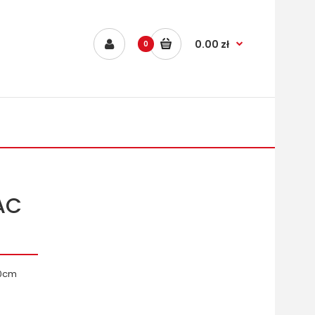
0.00 zł
0
AC
40cm