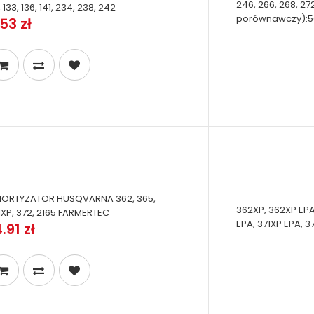
246, 266, 268, 27
 133, 136, 141, 234, 238, 242
porównawczy):501 
53 zł
ORTYZATOR HUSQVARNA 362, 365,
362XP, 362XP EPA
1XP, 372, 2165 FARMERTEC
EPA, 371XP EPA, 3
.91 zł