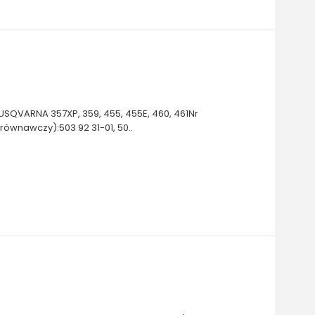
QVARNA 357XP, 359, 455, 455E, 460, 461Nr
równawczy):503 92 31-01, 50..