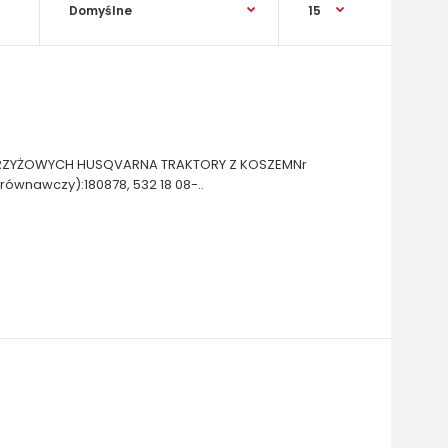
RZYŻOWYCH HUSQVARNA TRAKTORY Z KOSZEMNr
orównawczy):180878, 532 18 08-..