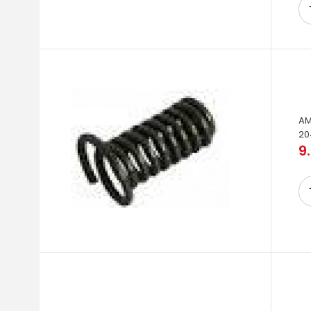
AM
20
9.