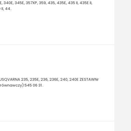
0E, 340E, 345E, 357XP, 359, 435, 435E, 435 II, 435E II,
II, 44..
QVARNA 235, 235E, 236, 236E, 240, 240E ZESTAWNr
orównawczy):545 06 31..