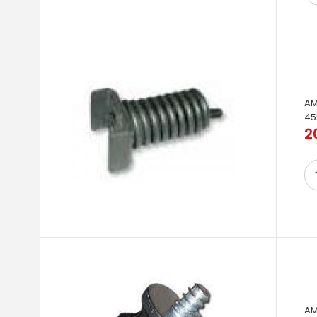
AM
45
2
AM