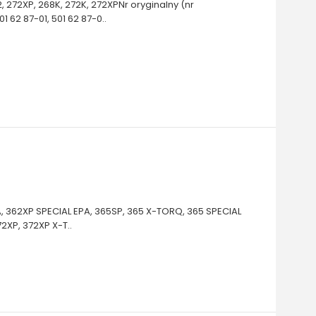
2, 272XP, 268K, 272K, 272XPNr oryginalny (nr
62 87-01, 501 62 87-0..
, 362XP SPECIAL EPA, 365SP, 365 X-TORQ, 365 SPECIAL
72XP, 372XP X-T..