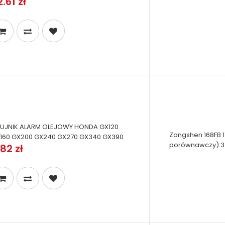
.61 zł
UJNIK ALARM OLEJOWY HONDA GX120
Zongshen 168FB 1
160 GX200 GX240 GX270 GX340 GX390
porównawczy):34
82 zł