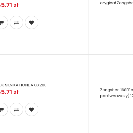
oryginał Zongshe
5.71 zł
OK SILNIKA HONDA GX200
Zongshen 168FBor
5.71 zł
porównawczy):12