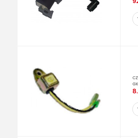
92
CZ
GX
8.