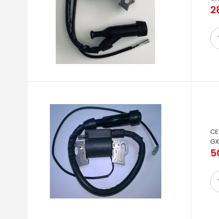
2
CE
GX
5