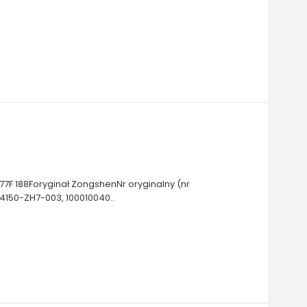
77F 188Foryginał ZongshenNr oryginalny (nr
150-ZH7-003, 100010040..