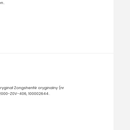
n..
yginał ZongshenNr oryginalny (nr
000-Z0V-406, 100002644..