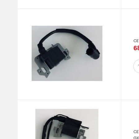
CE
6
CE
GX