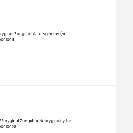
yginał ZongshenNr oryginalny (nr
010011..
8Foryginał ZongshenNr oryginalny (nr
0010028..