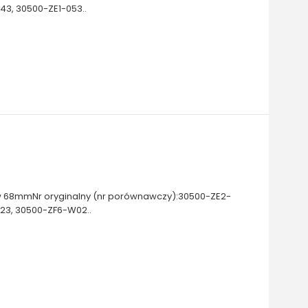
43, 30500-ZE1-053..
 68mmNr oryginalny (nr porównawczy):30500-ZE2-
023, 30500-ZF6-W02..