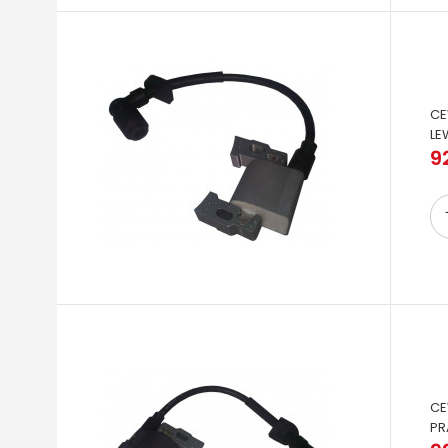
CE
LE
92
CE
P