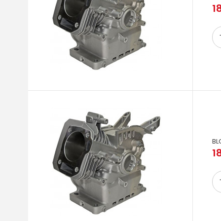
18
BL
18