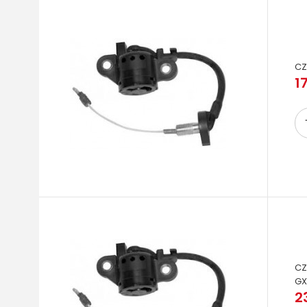
CZ
17
CZ
GX
2