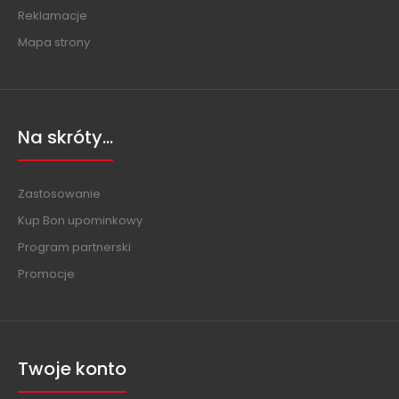
Reklamacje
Mapa strony
Na skróty...
Zastosowanie
Kup Bon upominkowy
Program partnerski
Promocje
Twoje konto