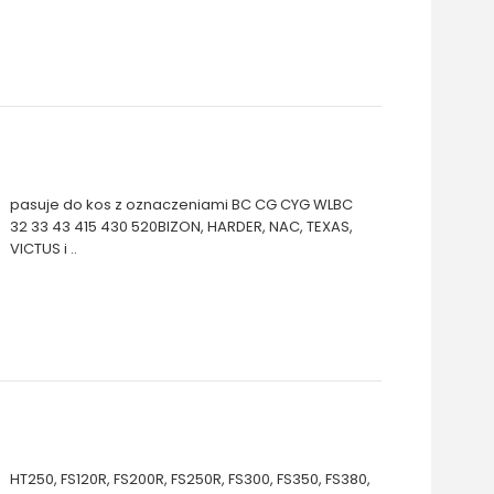
pasuje do kos z oznaczeniami BC CG CYG WLBC
32 33 43 415 430 520BIZON, HARDER, NAC, TEXAS,
VICTUS i ..
HT250, FS120R, FS200R, FS250R, FS300, FS350, FS380,