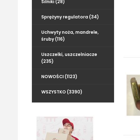
Silniki (28)
Sprężyny regulatora (34)
Uchwyty noża, mandrele,
śruby (116)
Uszczelki, uszczelniacze
(235)
NOWOŚCI (1123)
WSZYSTKO (3390)