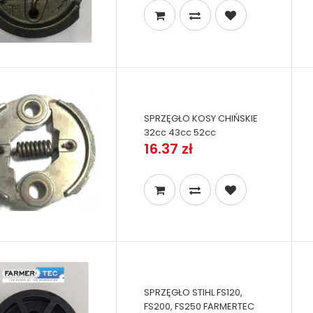
SPRZĘGŁO KOSY CHIŃSKIE
32cc 43cc 52cc
16.37 zł
SPRZĘGŁO STIHL FS120,
FS200, FS250 FARMERTEC