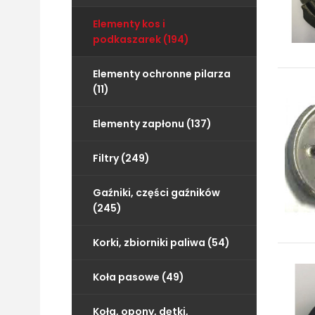
Elementy kos i
podkaszarek (194)
Elementy ochronne pilarza
(11)
Elementy zapłonu (137)
Filtry (249)
Gaźniki, części gaźników
(245)
Korki, zbiorniki paliwa (54)
Koła pasowe (49)
Koła, opony, dętki,