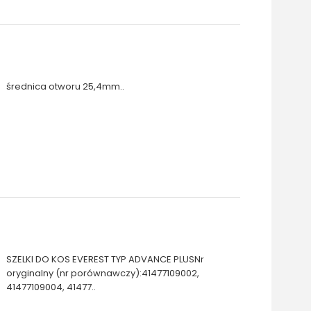
średnica otworu 25,4mm..
SZELKI DO KOS EVEREST TYP ADVANCE PLUSNr
oryginalny (nr porównawczy):41477109002,
41477109004, 41477..